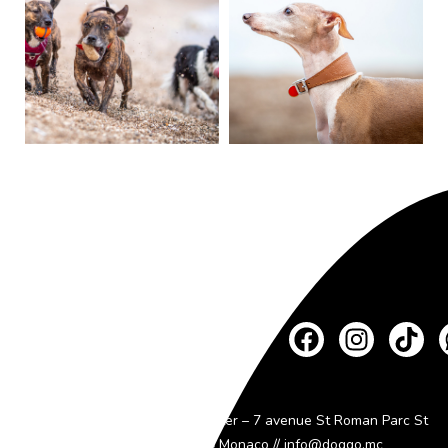
Dog Go C/o – Hello Center – 7 avenue St Roman Parc St
Roman – 98000 Monaco //
info@doggo.mc